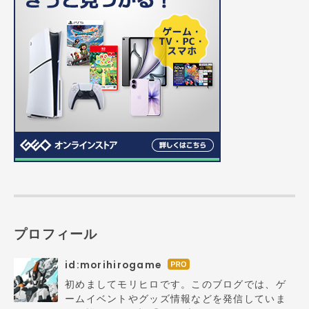
プロフィール
id:morihirogame
はて
なブ
初めましてモリヒロです。このブログでは、ゲ
ログ
ームイベントやグッズ情報などを発信していま