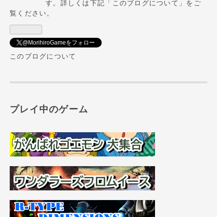
Pro
す。詳しくは下記「このブログについて」をご
覧ください。
@MorihiroGameをフォロー
このブログについて
プレイ中のゲーム