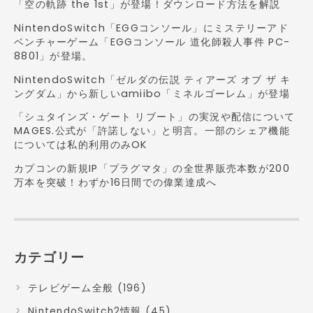
「空の軌跡 the 1st」が登場！ダウンロード方法を解説
NintendoSwitch「EGGコンソール」にミステリーアド
ベンチャーゲーム「EGGコンソール 道化師殺人事件 PC-
8801」が登場。
NintendoSwitch「ゼルダの伝説 ティアーズ オブ ザ キ
ングダム」から新しいamiibo「ミネルゴーレム」が登場
「シュタインズ・ゲート リブート」の実況や配信について
MAGES.公式が「許諾しない」と明言。一部のシェア機能
については私的利用のみOK
カプコンの新規IP「プラグマタ」の全世界販売本数が200
万本を突破！わずか16日間での偉業達成へ
カテゴリー
テレビゲーム全般 (196)
NintendoSwitch2情報 (45)